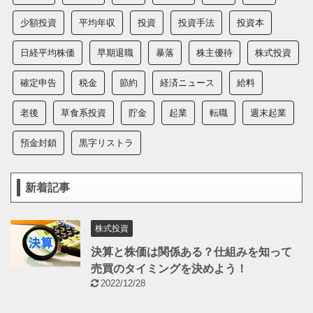
少額投資
平均年収
投資
投資手法
投資本
日経平均株価
早期退職
暴落
株主優待
株式投資
確定申告
税金
節約
経済ニュース
給料
老後
草食系投資
貯金
起業
転職
週末起業
預金封鎖
黒字リストラ
新着記事
株式投資
決算と株価は関係ある？仕組みを知って
売買のタイミングを決めよう！
2022/12/28