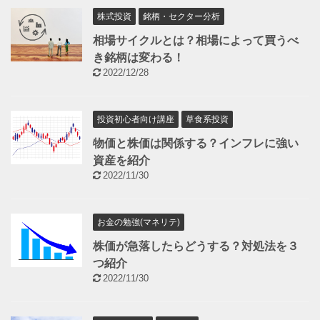
株式投資
銘柄・セクター分析
相場サイクルとは？相場によって買うべ
き銘柄は変わる！
2022/12/28
投資初心者向け講座
草食系投資
物価と株価は関係する？インフレに強い
資産を紹介
2022/11/30
お金の勉強(マネリテ)
株価が急落したらどうする？対処法を３
つ紹介
2022/11/30