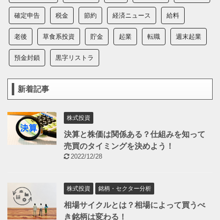
確定申告
税金
節約
経済ニュース
給料
老後
草食系投資
貯金
起業
転職
週末起業
預金封鎖
黒字リストラ
新着記事
株式投資
決算と株価は関係ある？仕組みを知って
売買のタイミングを決めよう！
2022/12/28
株式投資
銘柄・セクター分析
相場サイクルとは？相場によって買うべ
き銘柄は変わる！