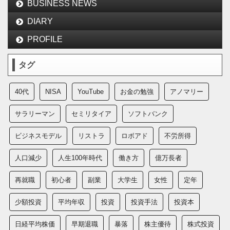
BUSINESS NEWS
DIARY
PROFILE
タグ
40代
NISA
YouTube
お金の勉強
アノマリー
サラリーマン
セミリタイア
ソフトバンク
ビジネスモデル
リストラ
ロボアド
不労所得
人口減少
人生100年時代
働き方
億万長者
再就職
初心者
副業
大学生
女性
定年
少額投資
平均年収
投資
投資手法
投資本
日経平均株価
早期退職
暴落
株主優待
株式投資