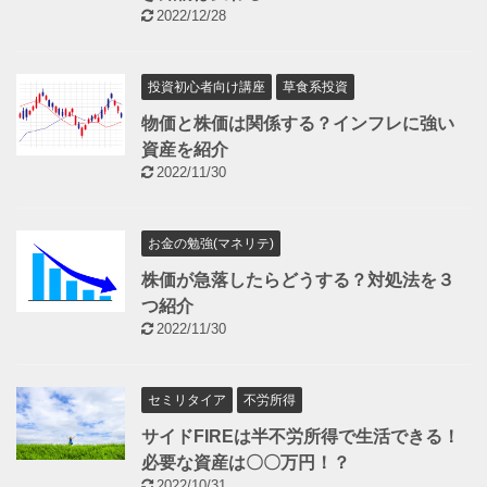
2022/12/28
投資初心者向け講座
草食系投資
物価と株価は関係する？インフレに強い
資産を紹介
2022/11/30
お金の勉強(マネリテ)
株価が急落したらどうする？対処法を３
つ紹介
2022/11/30
セミリタイア
不労所得
サイドFIREは半不労所得で生活できる！
必要な資産は〇〇万円！？
2022/10/31