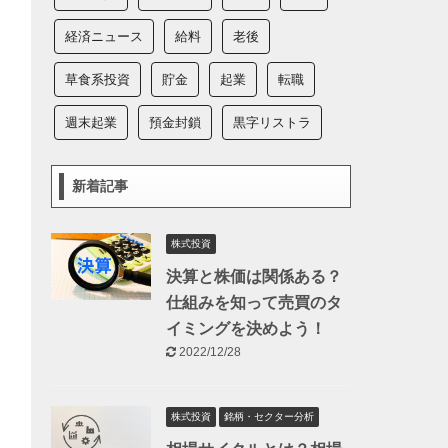
経済ニュース
給料
老後
草食系投資
貯金
起業
転職
週末起業
預金封鎖
黒字リストラ
新着記事
株式投資
決算と株価は関係ある？
仕組みを知って売買のタ
イミングを決めよう！
2022/12/28
株式投資
銘柄・セクター分析