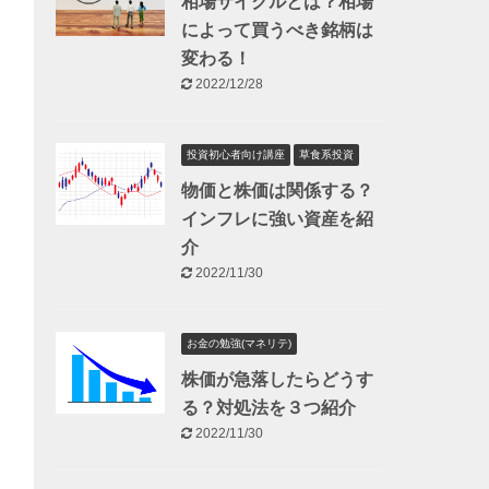
相場サイクルとは？相場
によって買うべき銘柄は
変わる！
2022/12/28
投資初心者向け講座
草食系投資
物価と株価は関係する？
インフレに強い資産を紹
介
2022/11/30
お金の勉強(マネリテ)
株価が急落したらどうす
る？対処法を３つ紹介
2022/11/30