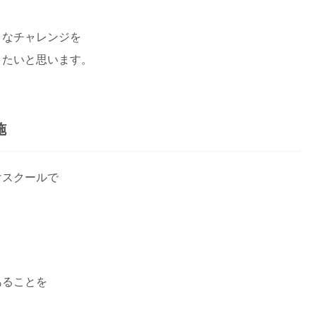
々なチャレンジを
きたいと思います。
施
けスクールで
あることを