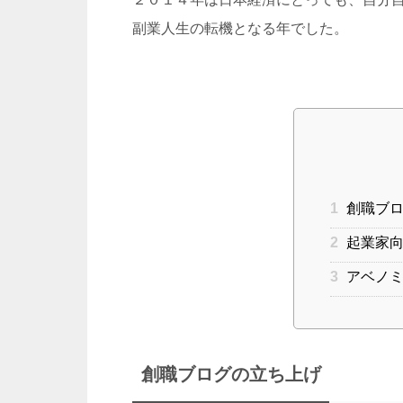
副業人生の転機となる年でした。
1
創職ブロ
2
起業家向
3
アベノミ
創職ブログの立ち上げ