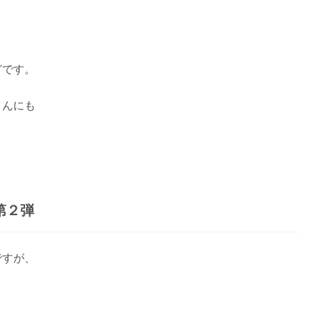
、
どです。
さんにも
。
第２弾
ですが、