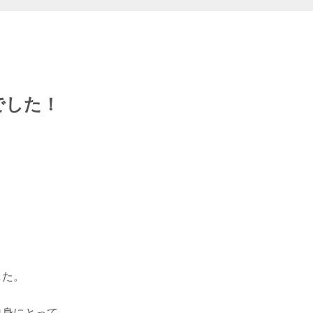
でした！
した。
自身にとって