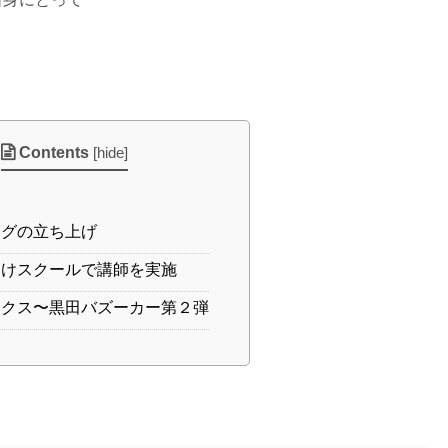
Contents
[
hide
]
グの立ち上げ
けスクールで講師を実施
クス〜黒田バズーカー第２弾