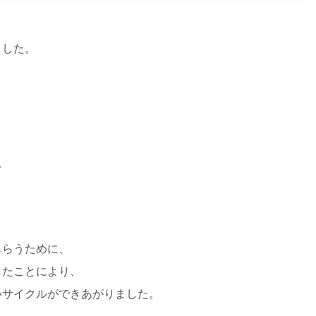
ました。
を
もらうために、
したことにより、
いサイクルができあがりました。