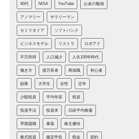
40代
NISA
YouTube
お金の勉強
アノマリー
サラリーマン
セミリタイア
ソフトバンク
ビジネスモデル
リストラ
ロボアド
不労所得
人口減少
人生100年時代
働き方
億万長者
再就職
初心者
副業
大学生
女性
定年
少額投資
平均年収
投資
投資手法
投資本
日経平均株価
早期退職
暴落
株主優待
株式投資
確定申告
税金
節約