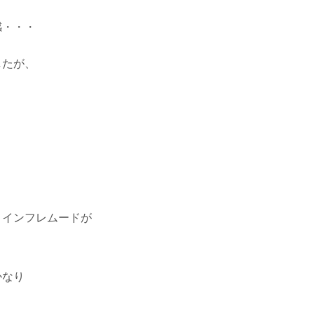
感・・・
したが、
、インフレムードが
かなり