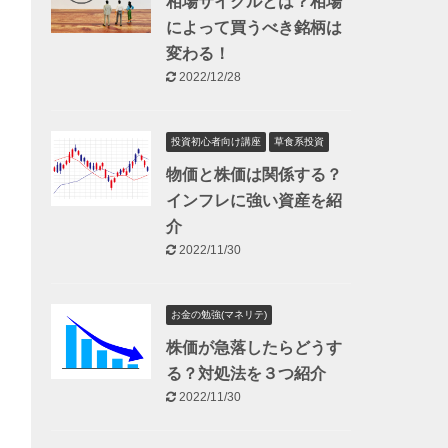
相場サイクルとは？相場
によって買うべき銘柄は
変わる！
2022/12/28
投資初心者向け講座
草食系投資
物価と株価は関係する？
インフレに強い資産を紹
介
2022/11/30
お金の勉強(マネリテ)
株価が急落したらどうす
る？対処法を３つ紹介
2022/11/30