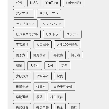
40代
NISA
YouTube
お金の勉強
アノマリー
サラリーマン
セミリタイア
ソフトバンク
ビジネスモデル
リストラ
ロボアド
不労所得
人口減少
人生100年時代
働き方
億万長者
再就職
初心者
副業
大学生
女性
定年
少額投資
平均年収
投資
投資手法
投資本
日経平均株価
早期退職
暴落
株主優待
株式投資
確定申告
税金
節約