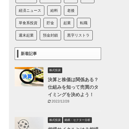
経済ニュース
給料
老後
草食系投資
貯金
起業
転職
週末起業
預金封鎖
黒字リストラ
新着記事
株式投資
決算と株価は関係ある？
仕組みを知って売買のタ
イミングを決めよう！
2022/12/28
株式投資
銘柄・セクター分析