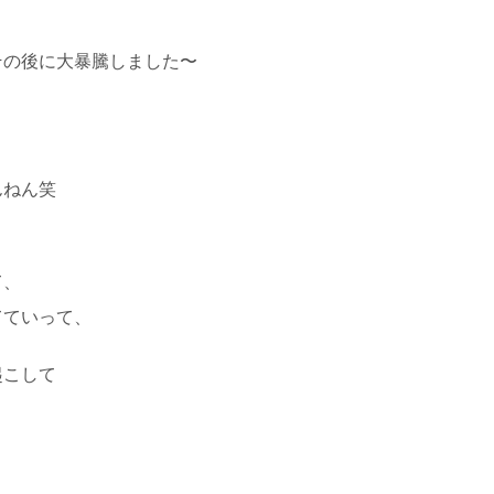
その後に大暴騰しました〜
んねん笑
て、
てていって、
起こして