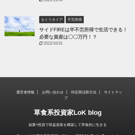
セミリタイア
不労所得
サイドFIREは半不労所得で生活できる！
必要な資産は〇〇万円！？
2022/10/31
運営者情報
お問い合わせ
特定商法取引法
サイトマッ
プ
草食系投資家LoK blog
副業×投資で収益資産を構築して草食的に生きる