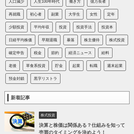
人口減少
人生100年時代
働き方
億万長者
再就職
初心者
副業
大学生
女性
定年
少額投資
平均年収
投資
投資手法
投資本
日経平均株価
早期退職
暴落
株主優待
株式投資
確定申告
税金
節約
経済ニュース
給料
老後
草食系投資
貯金
起業
転職
週末起業
預金封鎖
黒字リストラ
新着記事
株式投資
決算と株価は関係ある？仕組みを知って
売買のタイミングを決めよう！