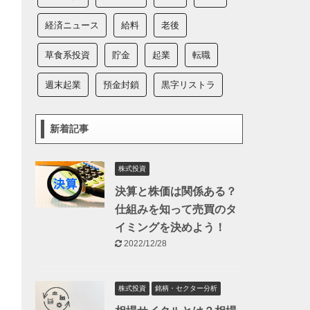
経済ニュース
給料
老後
草食系投資
貯金
起業
転職
週末起業
預金封鎖
黒字リストラ
新着記事
株式投資
決算と株価は関係ある？
仕組みを知って売買のタ
イミングを決めよう！
2022/12/28
株式投資
銘柄・セクター分析