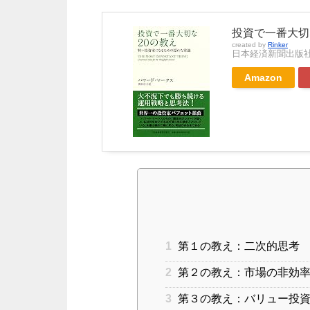
投資で一番大切
created by
Rinker
日本経済新聞出版
Amazon
1
第１の教え：二次的思考
2
第２の教え：市場の非効率
3
第３の教え：バリュー投