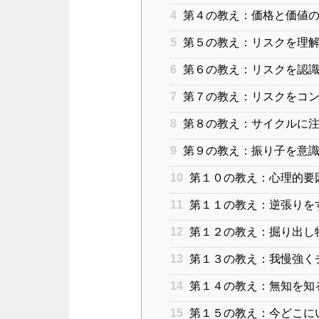
4
第４の教え：価格と価値の
5
第５の教え：リスクを理
6
第６の教え：リスクを認
7
第７の教え：リスクをコン
8
第８の教え：サイクルに注
9
第９の教え：振り子を意
10
第１０の教え：心理的要
11
第１１の教え：逆張りを
12
第１２の教え：掘り出し
13
第１３の教え：我慢強く
14
第１４の教え：無知を知
15
第１５の教え：今どこに