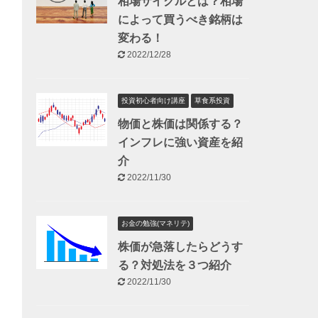
相場サイクルとは？相場
によって買うべき銘柄は
変わる！
2022/12/28
投資初心者向け講座
草食系投資
物価と株価は関係する？
インフレに強い資産を紹
介
2022/11/30
お金の勉強(マネリテ)
株価が急落したらどうす
る？対処法を３つ紹介
2022/11/30