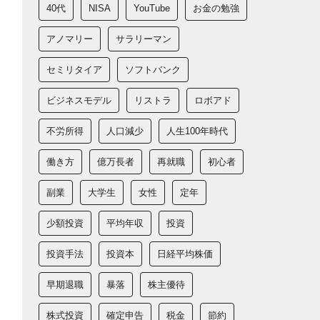
40代
NISA
YouTube
お金の勉強
アノマリー
サラリーマン
セミリタイア
ソフトバンク
ビジネスモデル
リストラ
ロボアド
不労所得
人口減少
人生100年時代
働き方
億万長者
再就職
初心者
副業
大学生
女性
定年
少額投資
平均年収
投資
投資手法
投資本
日経平均株価
早期退職
暴落
株主優待
株式投資
確定申告
税金
節約