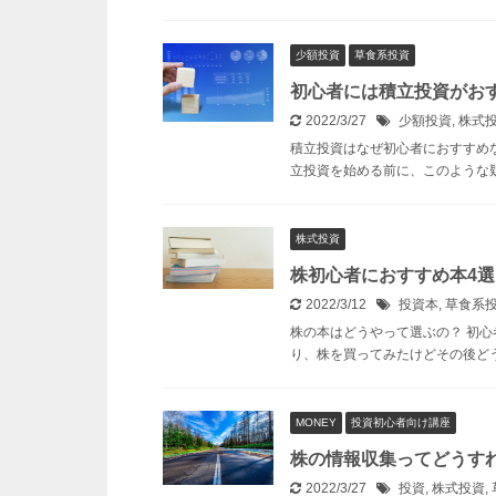
少額投資
草食系投資
初心者には積立投資がお
2022/3/27
少額投資
,
株式
積立投資はなぜ初心者におすすめな
立投資を始める前に、このような疑
株式投資
株初心者におすすめ本4
2022/3/12
投資本
,
草食系
株の本はどうやって選ぶの？ 初心
り、株を買ってみたけどその後どうす
MONEY
投資初心者向け講座
株の情報収集ってどうす
2022/3/27
投資
,
株式投資
,