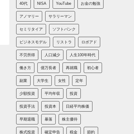
40代
NISA
YouTube
お金の勉強
アノマリー
サラリーマン
セミリタイア
ソフトバンク
ビジネスモデル
リストラ
ロボアド
不労所得
人口減少
人生100年時代
働き方
億万長者
再就職
初心者
副業
大学生
女性
定年
少額投資
平均年収
投資
投資手法
投資本
日経平均株価
早期退職
暴落
株主優待
株式投資
確定申告
税金
節約