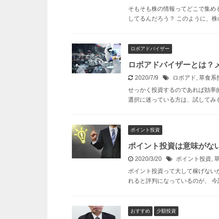
そもそも株の情報ってどこで集め
してるんだろう？ このように、株
ロボアドバイザー
ロボアドバイザーとは？
2020/7/9
ロボアド
,
草食系
せっかく投資するのであれば効率
選択に迷っている方は、試してみる
ポイント投資
ポイント投資は意味がな
2020/3/20
ポイント投資
,
ポイント投資って大して稼げない
れると評判になっているのが、 今
おすすめ
少額投資