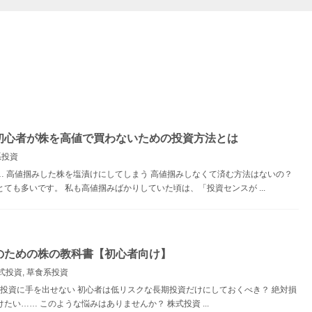
初心者が株を高値で買わないための投資方法とは
系投資
… 高値掴みした株を塩漬けにしてしまう 高値掴みしなくて済む方法はないの？
ても多いです。 私も高値掴みばかりしていた頃は、「投資センスが ...
のための株の教科書【初心者向け】
式投資
,
草食系投資
投資に手を出せない 初心者は低リスクな長期投資だけにしておくべき？ 絶対損
い…… このような悩みはありませんか？ 株式投資 ...