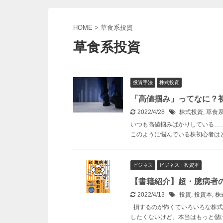
HOME
>
草食系投資
草食系投資
投資手法
株式投資
「高値掴み」ってなに？
2022/4/28
株式投資
,
草食
いつも高値掴みばかりしている…
このように悩んでいる株初心者はと
ビジネス
ビジネス・投資本
【書籍紹介】超・臆病者
2022/4/13
投資
,
投資本
,
株
損するのが怖くていろいろな株式
したくないけど、本当はもっと儲けた