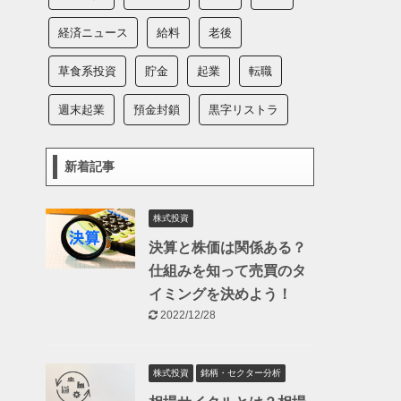
経済ニュース
給料
老後
草食系投資
貯金
起業
転職
週末起業
預金封鎖
黒字リストラ
新着記事
株式投資
決算と株価は関係ある？
仕組みを知って売買のタ
イミングを決めよう！
2022/12/28
株式投資
銘柄・セクター分析