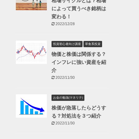
相場サイクルとは？相場
によって買うべき銘柄は
変わる！
2022/12/28
投資初心者向け講座
草食系投資
物価と株価は関係する？
インフレに強い資産を紹
介
2022/11/30
お金の勉強(マネリテ)
株価が急落したらどうす
る？対処法を３つ紹介
2022/11/30