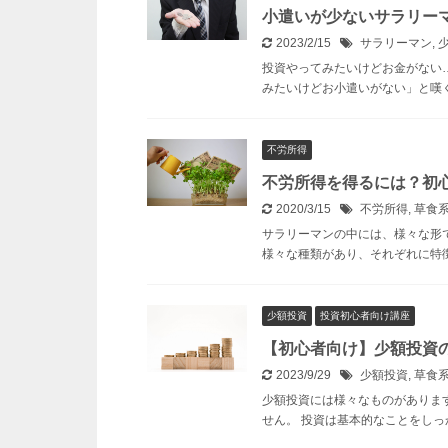
小遣いが少ないサラリー
2023/2/15
サラリーマン
,
投資やってみたいけどお金がない
みたいけどお小遣いがない」と嘆く
不労所得
不労所得を得るには？初
2020/3/15
不労所得
,
草食
サラリーマンの中には、様々な形
様々な種類があり、それぞれに特徴
少額投資
投資初心者向け講座
【初心者向け】少額投資
2023/9/29
少額投資
,
草食
少額投資には様々なものがありま
せん。 投資は基本的なことをしっ