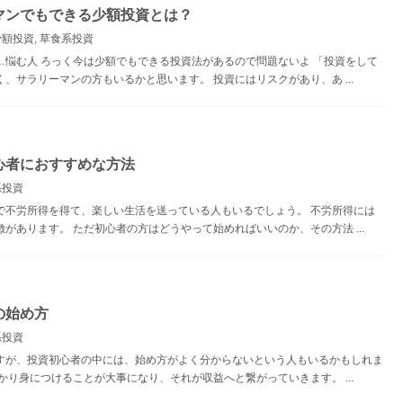
マンでもできる少額投資とは？
少額投資
,
草食系投資
…悩む人 ろっく今は少額でもできる投資法があるので問題ないよ 「投資をして
、サラリーマンの方もいるかと思います。 投資にはリスクがあり、あ ...
心者におすすめな方法
系投資
で不労所得を得て、楽しい生活を送っている人もいるでしょう。 不労所得には
があります。 ただ初心者の方はどうやって始めればいいのか、その方法 ...
の始め方
系投資
すが、投資初心者の中には、始め方がよく分からないという人もいるかもしれま
かり身につけることが大事になり、それが収益へと繋がっていきます。 ...