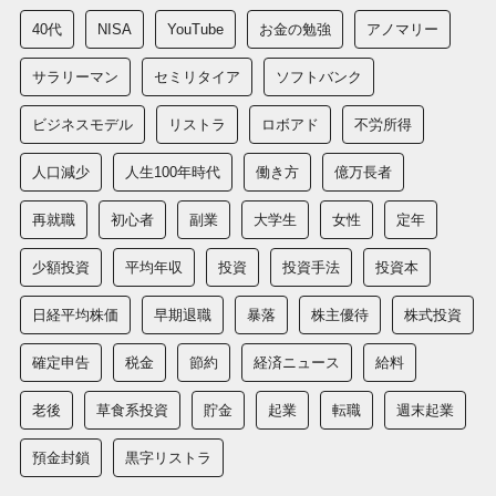
40代
NISA
YouTube
お金の勉強
アノマリー
サラリーマン
セミリタイア
ソフトバンク
ビジネスモデル
リストラ
ロボアド
不労所得
人口減少
人生100年時代
働き方
億万長者
再就職
初心者
副業
大学生
女性
定年
少額投資
平均年収
投資
投資手法
投資本
日経平均株価
早期退職
暴落
株主優待
株式投資
確定申告
税金
節約
経済ニュース
給料
老後
草食系投資
貯金
起業
転職
週末起業
預金封鎖
黒字リストラ