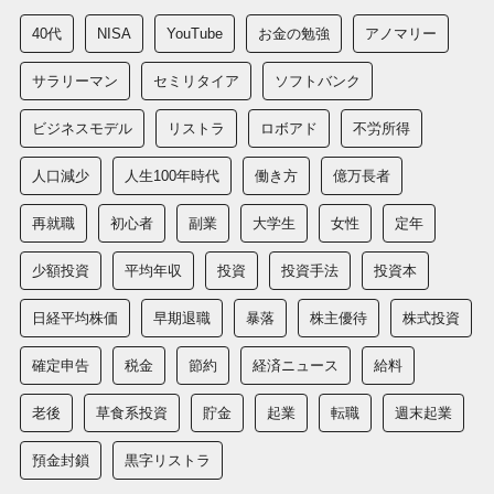
40代
NISA
YouTube
お金の勉強
アノマリー
サラリーマン
セミリタイア
ソフトバンク
ビジネスモデル
リストラ
ロボアド
不労所得
人口減少
人生100年時代
働き方
億万長者
再就職
初心者
副業
大学生
女性
定年
少額投資
平均年収
投資
投資手法
投資本
日経平均株価
早期退職
暴落
株主優待
株式投資
確定申告
税金
節約
経済ニュース
給料
老後
草食系投資
貯金
起業
転職
週末起業
預金封鎖
黒字リストラ