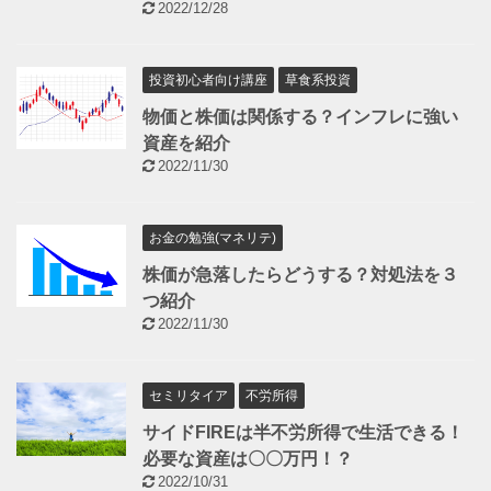
2022/12/28
投資初心者向け講座
草食系投資
物価と株価は関係する？インフレに強い
資産を紹介
2022/11/30
お金の勉強(マネリテ)
株価が急落したらどうする？対処法を３
つ紹介
2022/11/30
セミリタイア
不労所得
サイドFIREは半不労所得で生活できる！
必要な資産は〇〇万円！？
2022/10/31