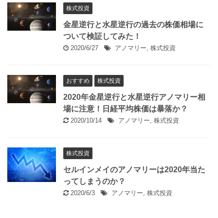
株式投資
金星逆行と水星逆行の過去の株価相場に
ついて検証してみた！
2020/6/27
アノマリー
,
株式投資
おすすめ
株式投資
2020年金星逆行と水星逆行アノマリー相
場に注意！日経平均株価は暴落か？
2020/10/14
アノマリー
,
株式投資
株式投資
セルインメイのアノマリーは2020年当た
ってしまうのか？
2020/6/3
アノマリー
,
株式投資