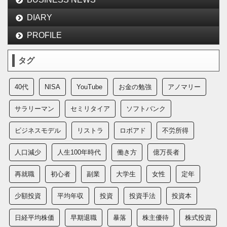
DIARY
PROFILE
タグ
40代
NISA
YouTube
お金の勉強
アノマリー
サラリーマン
セミリタイア
ソフトバンク
ビジネスモデル
リストラ
ロボアド
不労所得
人口減少
人生100年時代
働き方
億万長者
再就職
初心者
副業
大学生
女性
定年
少額投資
平均年収
投資
投資手法
投資本
日経平均株価
早期退職
暴落
株主優待
株式投資