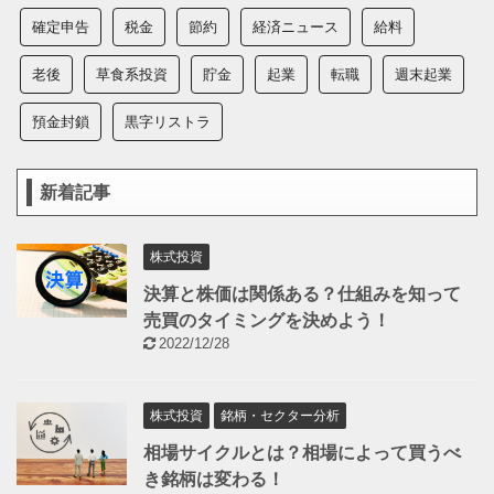
確定申告
税金
節約
経済ニュース
給料
老後
草食系投資
貯金
起業
転職
週末起業
預金封鎖
黒字リストラ
新着記事
株式投資
決算と株価は関係ある？仕組みを知って
売買のタイミングを決めよう！
2022/12/28
株式投資
銘柄・セクター分析
相場サイクルとは？相場によって買うべ
き銘柄は変わる！