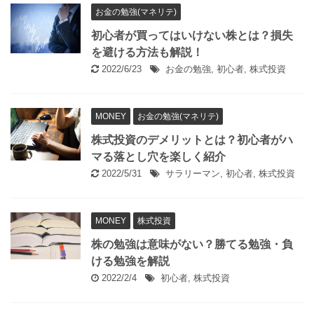
お金の勉強(マネリテ)
初心者が買ってはいけない株とは？損失
を避ける方法も解説！
2022/6/23
お金の勉強
,
初心者
,
株式投資
MONEY
お金の勉強(マネリテ)
株式投資のデメリットとは？初心者がハ
マる落とし穴を楽しく紹介
2022/5/31
サラリーマン
,
初心者
,
株式投資
MONEY
株式投資
株の勉強は意味がない？勝てる勉強・負
ける勉強を解説
2022/2/4
初心者
,
株式投資