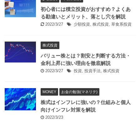
初心者には積立投資がおすすめ？よくあ
る勘違いとメリット、落とし穴を解説
2022/3/27
少額投資
,
株式投資
,
草食系投資
株式投資
バリュー株とは？割安と判断する方法・
金利上昇に強い理由を徹底解説
2022/3/27
投資
,
投資手法
,
株式投資
MONEY
お金の勉強(マネリテ)
株式はインフレに強いの？仕組みと個人
向けインフレ対策を解説
2022/3/23