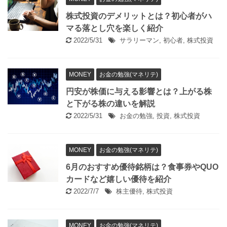
株式投資のデメリットとは？初心者がハ
マる落とし穴を楽しく紹介
2022/5/31
サラリーマン
,
初心者
,
株式投資
MONEY
お金の勉強(マネリテ)
円安が株価に与える影響とは？上がる株
と下がる株の違いを解説
2022/5/31
お金の勉強
,
投資
,
株式投資
MONEY
お金の勉強(マネリテ)
6月のおすすめ優待銘柄は？食事券やQUO
カードなど嬉しい優待を紹介
2022/7/7
株主優待
,
株式投資
MONEY
お金の勉強(マネリテ)