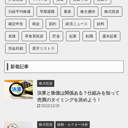
日経平均株価
早期退職
暴落
株主優待
株式投資
確定申告
税金
節約
経済ニュース
給料
老後
草食系投資
貯金
起業
転職
週末起業
預金封鎖
黒字リストラ
新着記事
株式投資
決算と株価は関係ある？仕組みを知って
売買のタイミングを決めよう！
2022/12/28
株式投資
銘柄・セクター分析