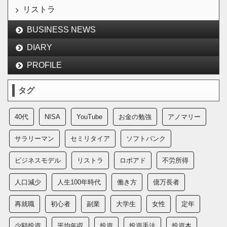
リストラ
BUSINESS NEWS
DIARY
PROFILE
タグ
40代
NISA
YouTube
お金の勉強
アノマリー
サラリーマン
セミリタイア
ソフトバンク
ビジネスモデル
リストラ
ロボアド
不労所得
人口減少
人生100年時代
働き方
億万長者
再就職
初心者
副業
大学生
女性
定年
少額投資
平均年収
投資
投資手法
投資本