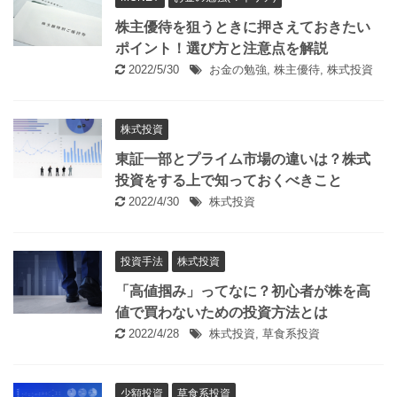
株主優待を狙うときに押さえておきたい
ポイント！選び方と注意点を解説
2022/5/30
お金の勉強
,
株主優待
,
株式投資
株式投資
東証一部とプライム市場の違いは？株式
投資をする上で知っておくべきこと
2022/4/30
株式投資
投資手法
株式投資
「高値掴み」ってなに？初心者が株を高
値で買わないための投資方法とは
2022/4/28
株式投資
,
草食系投資
少額投資
草食系投資